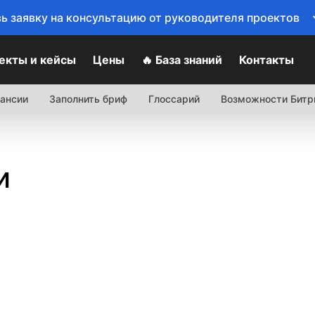
ь заявку на консультацию от руководителя проектов
екты и кейсы
Цены
🔥 База знаний
Контакты
ансии
Заполнить бриф
Глоссарий
Возможности Битр
и